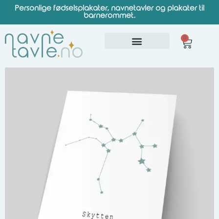
Personlige fødselsplakater, navnetavler og plakater til
barnerommet.
0