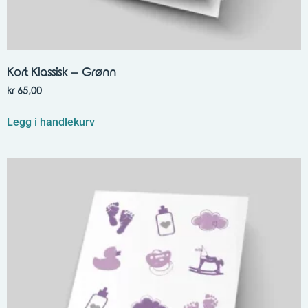
Kort Klassisk – Grønn
kr
65,00
Legg i handlekurv