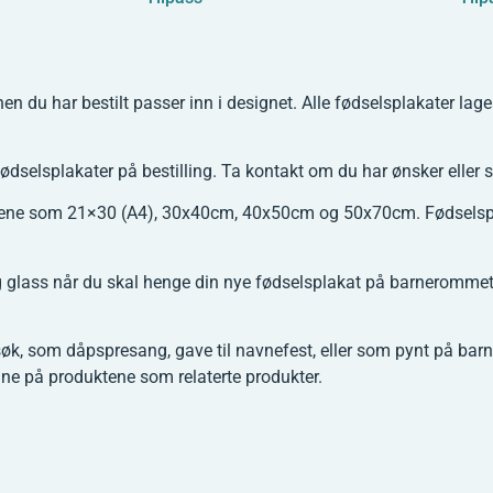
nen du har bestilt passer inn i designet. Alle fødselsplakater lag
fødselsplakater på bestilling. Ta kontakt om du har ønsker eller 
sene som 21×30 (A4), 30x40cm, 40x50cm og 50x70cm. Fødselspla
ig glass når du skal henge din nye fødselsplakat på barneromme
søk, som dåpspresang, gave til navnefest, eller som pynt på b
ne på produktene som relaterte produkter.