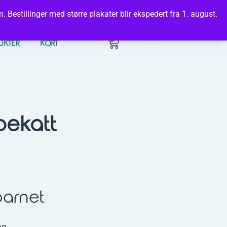
met.
 Bestillinger med større plakater blir ekspedert fra 1. august.
0
UKTER
KORT
pekatt
barnet
ag