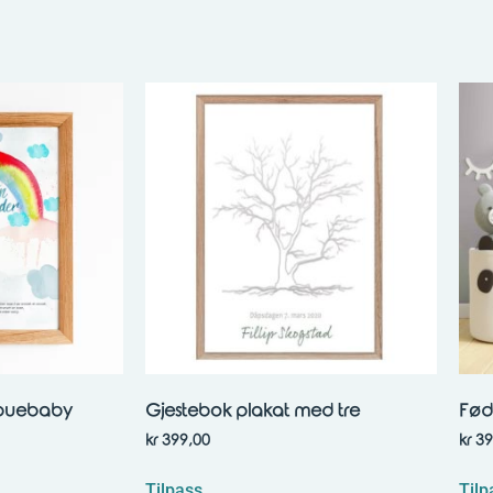
buebaby
Gjestebok plakat med tre
Fød
kr
399,00
kr
39
Tilpass
Tilp