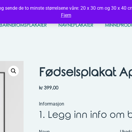
sonlige fødselsplakater, navnetavler og plakater til barnerom
og sende de to minste størrelsene våre: 20 x 30 cm og 30 x 40 cm.
Fjern
BARNEROMSPLAKATER
NAVNEPLAKATER
MINNEPROD
Fødselsplakat A
kr
399,00
Informasjon
1. Legg inn info om 
Navn
Uked