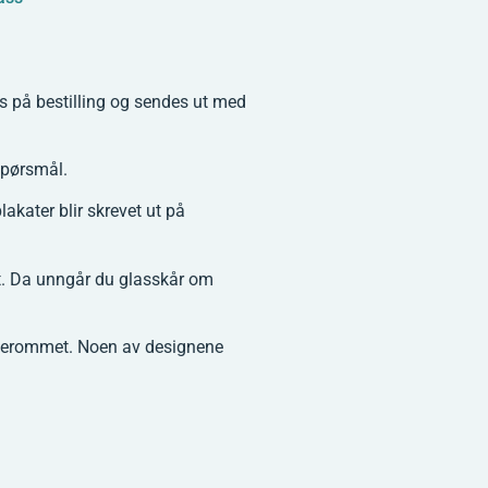
es på bestilling og sendes ut med
spørsmål.
kater blir skrevet ut på
t. Da unngår du glasskår om
arnerommet. Noen av designene