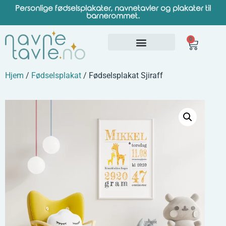
Personlige fødselsplakater, navnetavler og plakater til
barnerommet.
0
Hjem
/
Fødselsplakat
/ Fødselsplakat Sjiraff