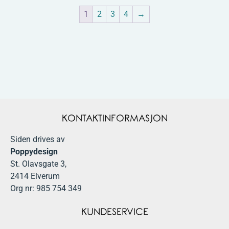
1
2
3
4
→
KONTAKTINFORMASJON
Siden drives av
Poppydesign
St. Olavsgate 3,
2414 Elverum
Org nr: 985 754 349
KUNDESERVICE