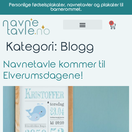
Personlige fødselsplakater, navnetavler og plakater til
barnerommet.
0
Kategori:
Blogg
Navnetavle kommer til
Elverumsdagene!