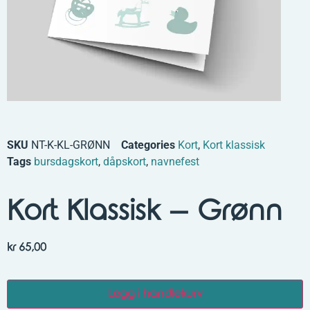
SKU
NT-K-KL-GRØNN
Categories
Kort
,
Kort klassisk
Tags
bursdagskort
,
dåpskort
,
navnefest
Kort Klassisk – Grønn
kr
65,00
Legg i handlekurv