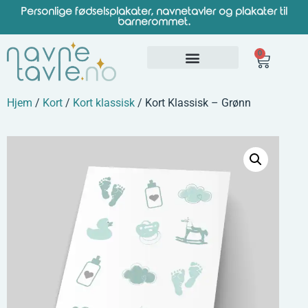
Personlige fødselsplakater, navnetavler og plakater til
barnerommet.
0
Hjem
/
Kort
/
Kort klassisk
/ Kort Klassisk – Grønn