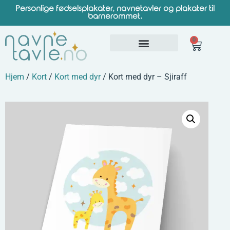
Personlige fødselsplakater, navnetavler og plakater til
barnerommet.
0
Hjem
/
Kort
/
Kort med dyr
/ Kort med dyr – Sjiraff