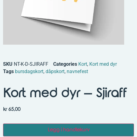
SKU
NT-K-D-SJIRAFF
Categories
Kort
,
Kort med dyr
Tags
bursdagskort
,
dåpskort
,
navnefest
Kort med dyr – Sjiraff
kr
65,00
Legg i handlekurv