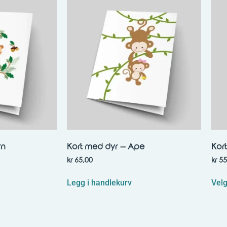
rn
Kort med dyr – Ape
Kor
kr
65,00
kr
55
Legg i handlekurv
Velg