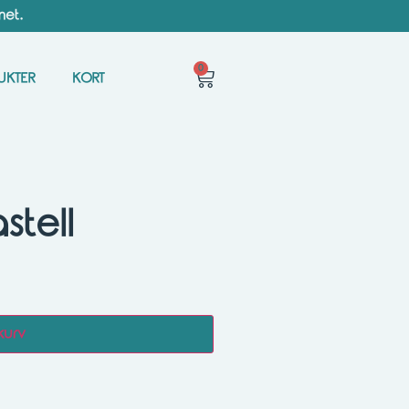
met.
0
UKTER
KORT
stell
kurv