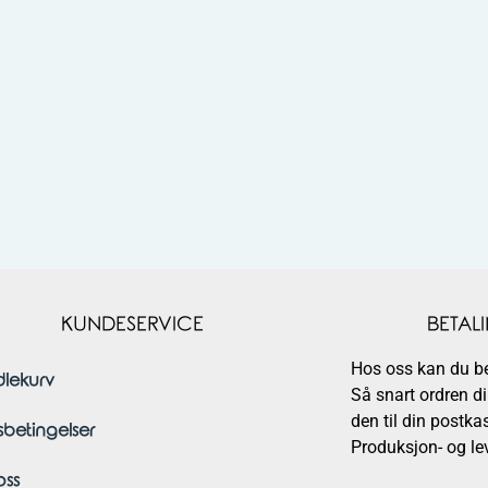
KUNDESERVICE
BETAL
Hos oss kan du bet
lekurv
Så snart ordren di
den til din postk
sbetingelser
Produksjon- og lev
ss