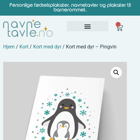
Personlige fødselsplakater, navnetavler og plakater til
barnerommet.
0
Hjem
/
Kort
/
Kort med dyr
/ Kort med dyr – Pingvin