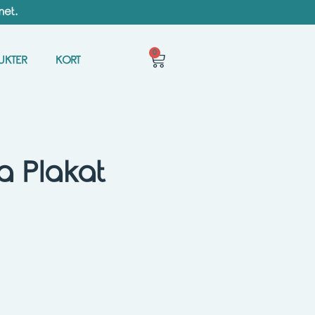
met.
0
UKTER
KORT
 Plakat