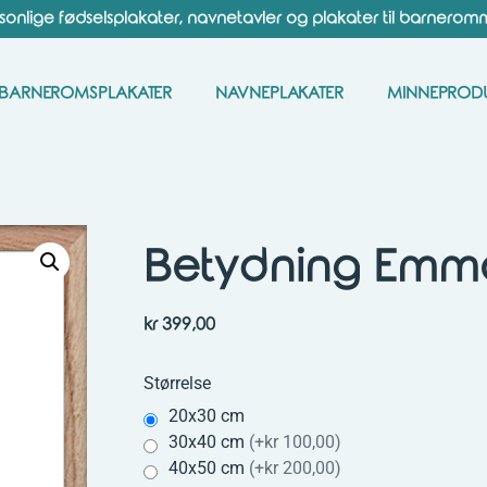
sonlige fødselsplakater, navnetavler og plakater til barnerom
BARNEROMSPLAKATER
NAVNEPLAKATER
MINNEPROD
Betydning Emma
kr
399,00
Størrelse
20x30 cm
30x40 cm
(
+kr 100,00
)
40x50 cm
(
+kr 200,00
)