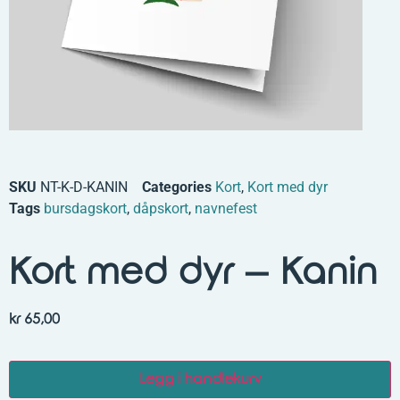
SKU
NT-K-D-KANIN
Categories
Kort
,
Kort med dyr
Tags
bursdagskort
,
dåpskort
,
navnefest
Kort med dyr – Kanin
kr
65,00
Legg i handlekurv